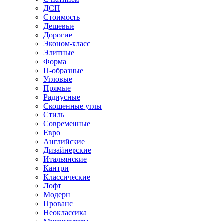
ДСП
Стоимость
Дешевые
Дорогие
Эконом-класс
Элитные
Форма
П-образные
Угловые
Прямые
Радиусные
Скошенные углы
Стиль
Современные
Евро
Английские
Дизайнерские
Итальянские
Кантри
Классические
Лофт
Модерн
Прованс
Неоклассика