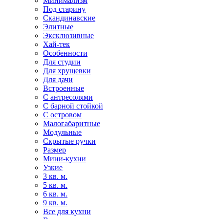
Минимализм
Под старину
Скандинавские
Элитные
Эксклюзивные
Хай-тек
Особенности
Для студии
Для хрущевки
Для дачи
Встроенные
С антресолями
С барной стойкой
С островом
Малогабаритные
Модульные
Скрытые ручки
Размер
Мини-кухни
Узкие
3 кв. м.
5 кв. м.
6 кв. м.
9 кв. м.
Все для кухни