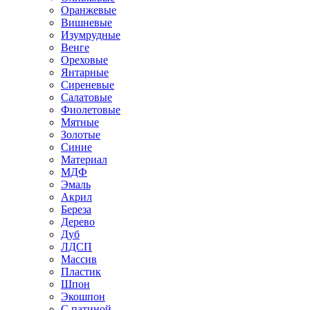
Оранжевые
Вишневые
Изумрудные
Венге
Ореховые
Янтарные
Сиреневые
Салатовые
Фиолетовые
Мятные
Золотые
Синие
Материал
МДФ
Эмаль
Акрил
Береза
Дерево
Дуб
ЛДСП
Массив
Пластик
Шпон
Экошпон
С патиной