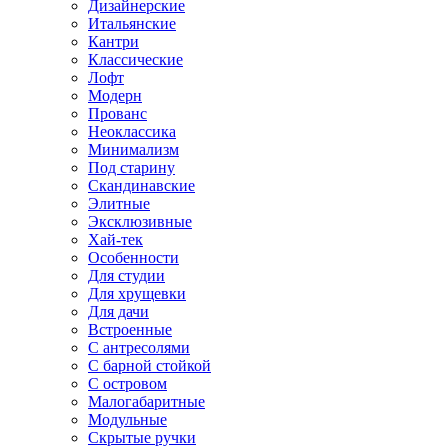
Дизайнерские
Итальянские
Кантри
Классические
Лофт
Модерн
Прованс
Неоклассика
Минимализм
Под старину
Скандинавские
Элитные
Эксклюзивные
Хай-тек
Особенности
Для студии
Для хрущевки
Для дачи
Встроенные
С антресолями
С барной стойкой
С островом
Малогабаритные
Модульные
Скрытые ручки