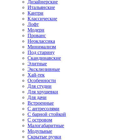
Дизайнерские
Итальянские
Кантри
Классические
Лофт
Модерн
Прованс
Неоклассика
Минимализм
Под старину
Скандинавские
Элитные
Эксклюзивные
Хай-тек
Особенности
Для студии
Для хрущевки
Для дачи
Встроенные
С антресолями
С барной стойкой
С островом
Малогабаритные
Модульные
Скрытые ручки