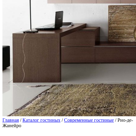
Главная
/
Каталог гостиных
/
Современные гостиные
/ Рио-де-
Жанейро