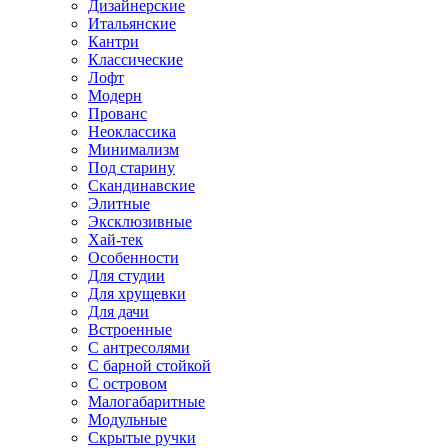
Дизайнерские
Итальянские
Кантри
Классические
Лофт
Модерн
Прованс
Неоклассика
Минимализм
Под старину
Скандинавские
Элитные
Эксклюзивные
Хай-тек
Особенности
Для студии
Для хрущевки
Для дачи
Встроенные
С антресолями
С барной стойкой
С островом
Малогабаритные
Модульные
Скрытые ручки