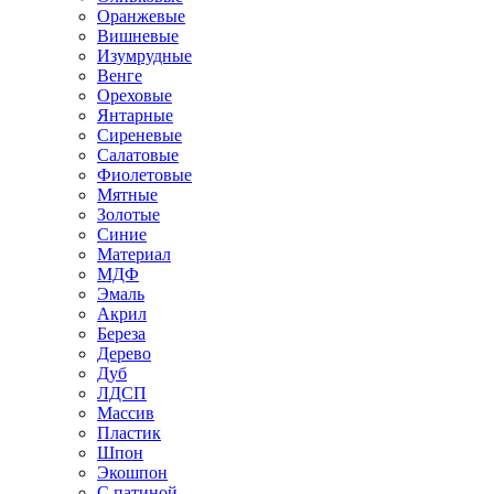
Оранжевые
Вишневые
Изумрудные
Венге
Ореховые
Янтарные
Сиреневые
Салатовые
Фиолетовые
Мятные
Золотые
Синие
Материал
МДФ
Эмаль
Акрил
Береза
Дерево
Дуб
ЛДСП
Массив
Пластик
Шпон
Экошпон
С патиной