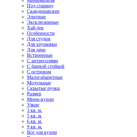
Минимализм
Под старину
Скандинавские
Элитные
Эксклюзивные
Хай-тек
Особенности
Для студии
Для хрущевки
Для дачи
Встроенные
С антресолями
С барной стойкой
С островом
Малогабаритные
Модульные
Скрытые ручки
Размер
Мини-кухни
Узкие
3 кв. м.
5 кв. м.
6 кв. м.
9 кв. м.
Все для кухни