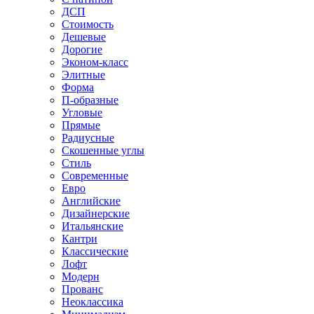
ДСП
Стоимость
Дешевые
Дорогие
Эконом-класс
Элитные
Форма
П-образные
Угловые
Прямые
Радиусные
Скошенные углы
Стиль
Современные
Евро
Английские
Дизайнерские
Итальянские
Кантри
Классические
Лофт
Модерн
Прованс
Неоклассика