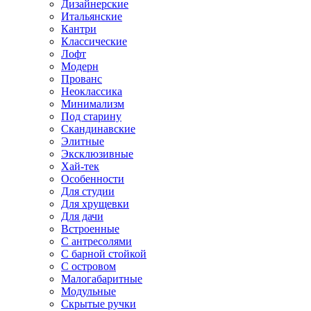
Дизайнерские
Итальянские
Кантри
Классические
Лофт
Модерн
Прованс
Неоклассика
Минимализм
Под старину
Скандинавские
Элитные
Эксклюзивные
Хай-тек
Особенности
Для студии
Для хрущевки
Для дачи
Встроенные
С антресолями
С барной стойкой
С островом
Малогабаритные
Модульные
Скрытые ручки