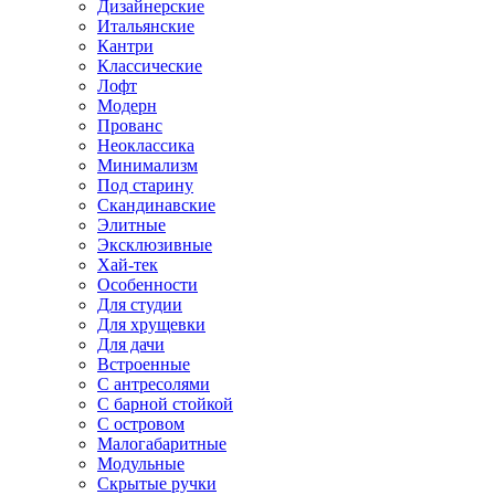
Дизайнерские
Итальянские
Кантри
Классические
Лофт
Модерн
Прованс
Неоклассика
Минимализм
Под старину
Скандинавские
Элитные
Эксклюзивные
Хай-тек
Особенности
Для студии
Для хрущевки
Для дачи
Встроенные
С антресолями
С барной стойкой
С островом
Малогабаритные
Модульные
Скрытые ручки