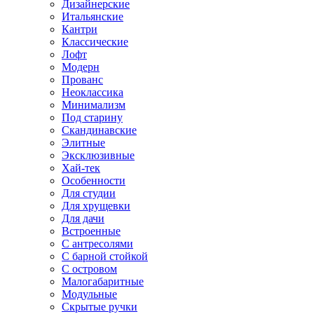
Дизайнерские
Итальянские
Кантри
Классические
Лофт
Модерн
Прованс
Неоклассика
Минимализм
Под старину
Скандинавские
Элитные
Эксклюзивные
Хай-тек
Особенности
Для студии
Для хрущевки
Для дачи
Встроенные
С антресолями
С барной стойкой
С островом
Малогабаритные
Модульные
Скрытые ручки