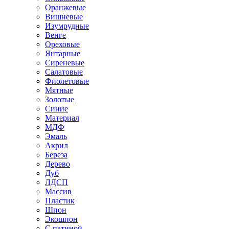
Оранжевые
Вишневые
Изумрудные
Венге
Ореховые
Янтарные
Сиреневые
Салатовые
Фиолетовые
Мятные
Золотые
Синие
Материал
МДФ
Эмаль
Акрил
Береза
Дерево
Дуб
ЛДСП
Массив
Пластик
Шпон
Экошпон
С патиной