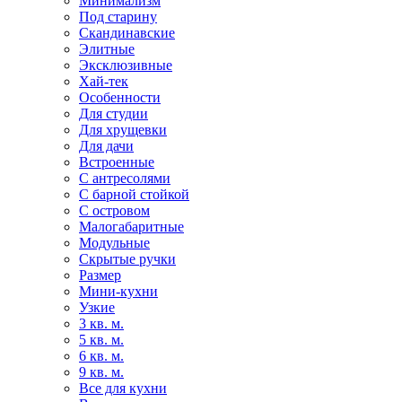
Минимализм
Под старину
Скандинавские
Элитные
Эксклюзивные
Хай-тек
Особенности
Для студии
Для хрущевки
Для дачи
Встроенные
С антресолями
С барной стойкой
С островом
Малогабаритные
Модульные
Скрытые ручки
Размер
Мини-кухни
Узкие
3 кв. м.
5 кв. м.
6 кв. м.
9 кв. м.
Все для кухни