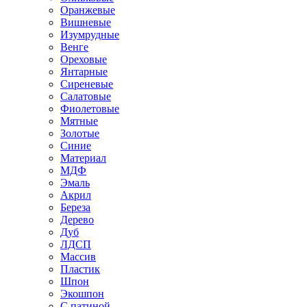
Оранжевые
Вишневые
Изумрудные
Венге
Ореховые
Янтарные
Сиреневые
Салатовые
Фиолетовые
Мятные
Золотые
Синие
Материал
МДФ
Эмаль
Акрил
Береза
Дерево
Дуб
ЛДСП
Массив
Пластик
Шпон
Экошпон
С патиной