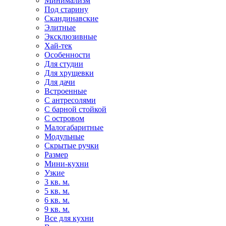
Минимализм
Под старину
Скандинавские
Элитные
Эксклюзивные
Хай-тек
Особенности
Для студии
Для хрущевки
Для дачи
Встроенные
С антресолями
С барной стойкой
С островом
Малогабаритные
Модульные
Скрытые ручки
Размер
Мини-кухни
Узкие
3 кв. м.
5 кв. м.
6 кв. м.
9 кв. м.
Все для кухни