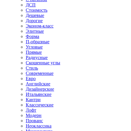
ДСП
Стоимость
Дешевые
Дорогие
Эконом-класс
Элитные
Форма
П-образные
Угловые
Прямые
Радиусные
Скошенные углы
Стиль
Современные
Евро
Английские
Дизайнерские
Итальянские
Кантри
Классические
Лофт
Модерн
Прованс
Неоклассика