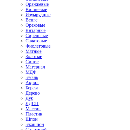
Оранжевые
Вишневые
Изумрудные
Венге
Ореховые
Янтарные
Сиреневые
Салатовые
Фиолетовые
Мятные
Золотые
Синие
Материал
МДФ
Эмаль
Акрил
Береза
Дерево
Дуб
ЛДСП
Массив
Пластик
Шпон
Экошпон
С патиной