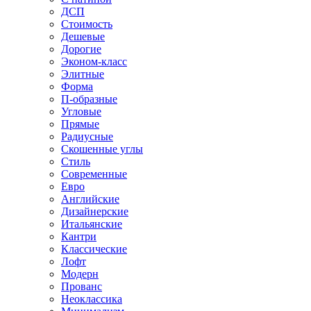
ДСП
Стоимость
Дешевые
Дорогие
Эконом-класс
Элитные
Форма
П-образные
Угловые
Прямые
Радиусные
Скошенные углы
Стиль
Современные
Евро
Английские
Дизайнерские
Итальянские
Кантри
Классические
Лофт
Модерн
Прованс
Неоклассика