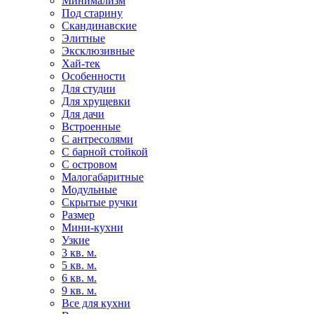
Минимализм
Под старину
Скандинавские
Элитные
Эксклюзивные
Хай-тек
Особенности
Для студии
Для хрущевки
Для дачи
Встроенные
С антресолями
С барной стойкой
С островом
Малогабаритные
Модульные
Скрытые ручки
Размер
Мини-кухни
Узкие
3 кв. м.
5 кв. м.
6 кв. м.
9 кв. м.
Все для кухни