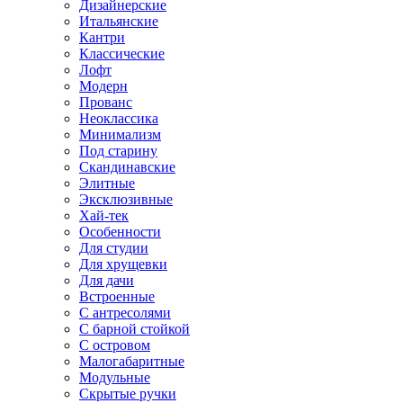
Дизайнерские
Итальянские
Кантри
Классические
Лофт
Модерн
Прованс
Неоклассика
Минимализм
Под старину
Скандинавские
Элитные
Эксклюзивные
Хай-тек
Особенности
Для студии
Для хрущевки
Для дачи
Встроенные
С антресолями
С барной стойкой
С островом
Малогабаритные
Модульные
Скрытые ручки