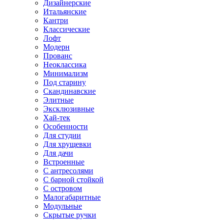
Дизайнерские
Итальянские
Кантри
Классические
Лофт
Модерн
Прованс
Неоклассика
Минимализм
Под старину
Скандинавские
Элитные
Эксклюзивные
Хай-тек
Особенности
Для студии
Для хрущевки
Для дачи
Встроенные
С антресолями
С барной стойкой
С островом
Малогабаритные
Модульные
Скрытые ручки