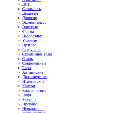
ДСП
Стоимость
Дешевые
Дорогие
Эконом-класс
Элитные
Форма
П-образные
Угловые
Прямые
Радиусные
Скошенные углы
Стиль
Современные
Евро
Английские
Дизайнерские
Итальянские
Кантри
Классические
Лофт
Модерн
Прованс
Неоклассика