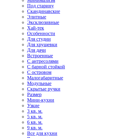
Минимализм
Под старину
Скандинавские
Элитные
Эксклюзивные
Хай-тек
Особенности
Для студии
Для хрущевки
Для дачи
Встроенные
С антресолями
С барной стойкой
С островом
Малогабаритные
Модульные
Скрытые ручки
Размер
Мини-кухни
Узкие
3 кв. м.
5 кв. м.
6 кв. м.
9 кв. м.
Все для кухни