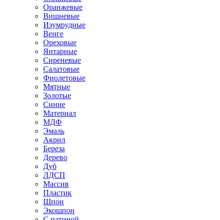
Оранжевые
Вишневые
Изумрудные
Венге
Ореховые
Янтарные
Сиреневые
Салатовые
Фиолетовые
Мятные
Золотые
Синие
Материал
МДФ
Эмаль
Акрил
Береза
Дерево
Дуб
ЛДСП
Массив
Пластик
Шпон
Экошпон
С патиной