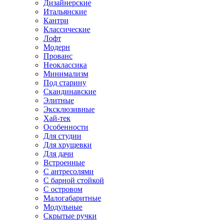
Дизайнерские
Итальянские
Кантри
Классические
Лофт
Модерн
Прованс
Неоклассика
Минимализм
Под старину
Скандинавские
Элитные
Эксклюзивные
Хай-тек
Особенности
Для студии
Для хрущевки
Для дачи
Встроенные
С антресолями
С барной стойкой
С островом
Малогабаритные
Модульные
Скрытые ручки