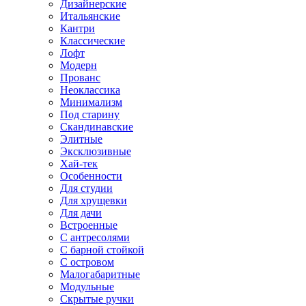
Дизайнерские
Итальянские
Кантри
Классические
Лофт
Модерн
Прованс
Неоклассика
Минимализм
Под старину
Скандинавские
Элитные
Эксклюзивные
Хай-тек
Особенности
Для студии
Для хрущевки
Для дачи
Встроенные
С антресолями
С барной стойкой
С островом
Малогабаритные
Модульные
Скрытые ручки