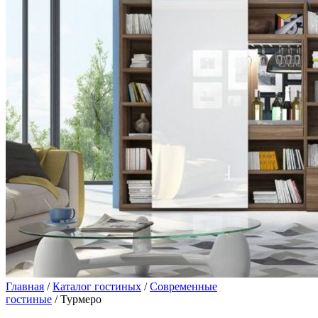
Главная
/
Каталог гостиных
/
Современные
гостиные
/ Турмеро