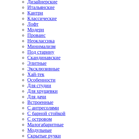
Дизайнерские
Итальянские
Кантри
Классические
Лофт
Модерн
Прованс
Неоклассика
Минимализм
Под старину
Скандинавские
Элитные
Эксклюзивные
Хай-тек
Особенности
Для студии
Для хрущевки
Для дачи
Встроенные
С антресолями
С барной стойкой
С островом
Малогабаритные
Модульные
Скрытые ручки