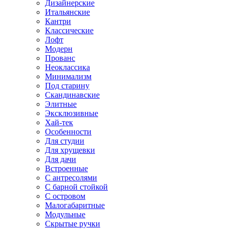
Дизайнерские
Итальянские
Кантри
Классические
Лофт
Модерн
Прованс
Неоклассика
Минимализм
Под старину
Скандинавские
Элитные
Эксклюзивные
Хай-тек
Особенности
Для студии
Для хрущевки
Для дачи
Встроенные
С антресолями
С барной стойкой
С островом
Малогабаритные
Модульные
Скрытые ручки