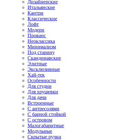
Дизайнерские
Итальянские
Кантри
Классические
Лофт
Модерн
Прованс
Неоклассика
Минимализм
Под старину
Скандинавские
Элитные
Эксклюзивные
Хай-тек
Особенности
Для студии
Для хрущевки
Для дачи
Встроенные
С антресолями
С барной стойкой
С островом
Малогабаритные
Модульные
Скрытые ручки