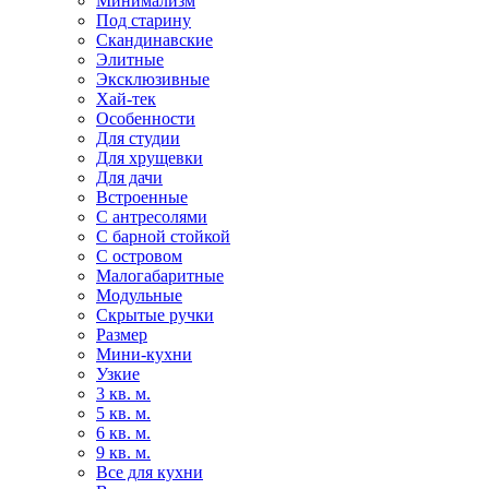
Минимализм
Под старину
Скандинавские
Элитные
Эксклюзивные
Хай-тек
Особенности
Для студии
Для хрущевки
Для дачи
Встроенные
С антресолями
С барной стойкой
С островом
Малогабаритные
Модульные
Скрытые ручки
Размер
Мини-кухни
Узкие
3 кв. м.
5 кв. м.
6 кв. м.
9 кв. м.
Все для кухни