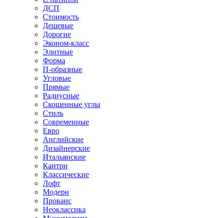
ДСП
Стоимость
Дешевые
Дорогие
Эконом-класс
Элитные
Форма
П-образные
Угловые
Прямые
Радиусные
Скошенные углы
Стиль
Современные
Евро
Английские
Дизайнерские
Итальянские
Кантри
Классические
Лофт
Модерн
Прованс
Неоклассика