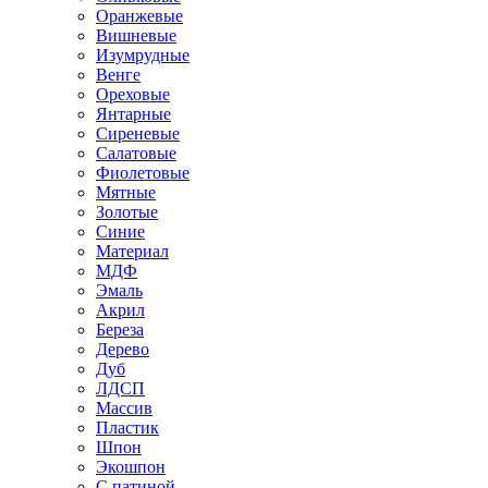
Оранжевые
Вишневые
Изумрудные
Венге
Ореховые
Янтарные
Сиреневые
Салатовые
Фиолетовые
Мятные
Золотые
Синие
Материал
МДФ
Эмаль
Акрил
Береза
Дерево
Дуб
ЛДСП
Массив
Пластик
Шпон
Экошпон
С патиной