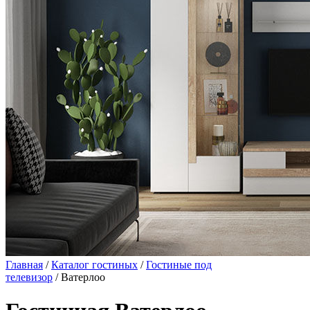
Главная
/
Каталог гостиных
/
Гостиные под
телевизор
/ Ватерлоо