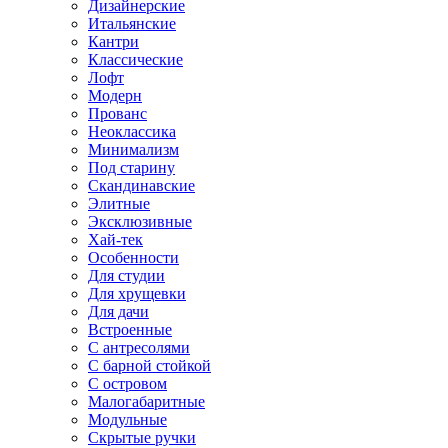
Дизайнерские
Итальянские
Кантри
Классические
Лофт
Модерн
Прованс
Неоклассика
Минимализм
Под старину
Скандинавские
Элитные
Эксклюзивные
Хай-тек
Особенности
Для студии
Для хрущевки
Для дачи
Встроенные
С антресолями
С барной стойкой
С островом
Малогабаритные
Модульные
Скрытые ручки