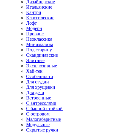
Дизайнерские
Итальянские
Кантри
Классические
Лофт
Модерн
Прованс
Неоклассика
Минимализм
Под старину
Скандинавские
Элитные
Эксклюзивные
Хай-тек
Особенности
Для студии
Для хрущевки
Для дачи
Встроенные
С антресолями
С барной стойкой
С островом
Малогабаритные
Модульные
Скрытые ручки