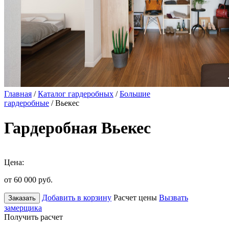
Главная
/
Каталог гардеробных
/
Большие
гардеробные
/ Вьекес
Гардеробная Вьекес
Цена:
от 60 000
руб.
Добавить в корзину
Расчет цены
Вызвать
Заказать
замерщика
Получить расчет