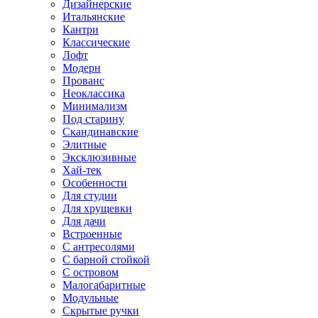
Дизайнерские
Итальянские
Кантри
Классические
Лофт
Модерн
Прованс
Неоклассика
Минимализм
Под старину
Скандинавские
Элитные
Эксклюзивные
Хай-тек
Особенности
Для студии
Для хрущевки
Для дачи
Встроенные
С антресолями
С барной стойкой
С островом
Малогабаритные
Модульные
Скрытые ручки