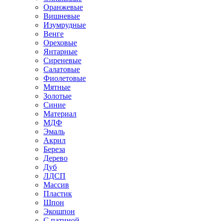
Оранжевые
Вишневые
Изумрудные
Венге
Ореховые
Янтарные
Сиреневые
Салатовые
Фиолетовые
Мятные
Золотые
Синие
Материал
МДФ
Эмаль
Акрил
Береза
Дерево
Дуб
ЛДСП
Массив
Пластик
Шпон
Экошпон
С патиной