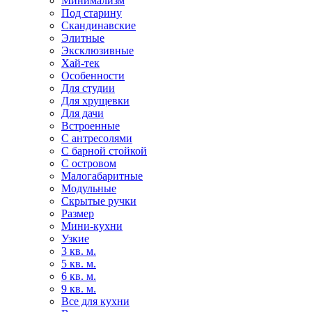
Минимализм
Под старину
Скандинавские
Элитные
Эксклюзивные
Хай-тек
Особенности
Для студии
Для хрущевки
Для дачи
Встроенные
С антресолями
С барной стойкой
С островом
Малогабаритные
Модульные
Скрытые ручки
Размер
Мини-кухни
Узкие
3 кв. м.
5 кв. м.
6 кв. м.
9 кв. м.
Все для кухни