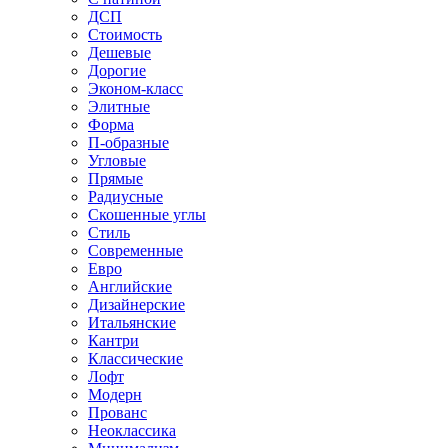
ДСП
Стоимость
Дешевые
Дорогие
Эконом-класс
Элитные
Форма
П-образные
Угловые
Прямые
Радиусные
Скошенные углы
Стиль
Современные
Евро
Английские
Дизайнерские
Итальянские
Кантри
Классические
Лофт
Модерн
Прованс
Неоклассика