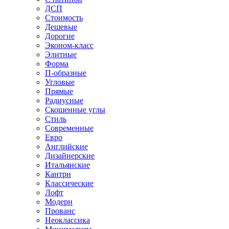
ДСП
Стоимость
Дешевые
Дорогие
Эконом-класс
Элитные
Форма
П-образные
Угловые
Прямые
Радиусные
Скошенные углы
Стиль
Современные
Евро
Английские
Дизайнерские
Итальянские
Кантри
Классические
Лофт
Модерн
Прованс
Неоклассика