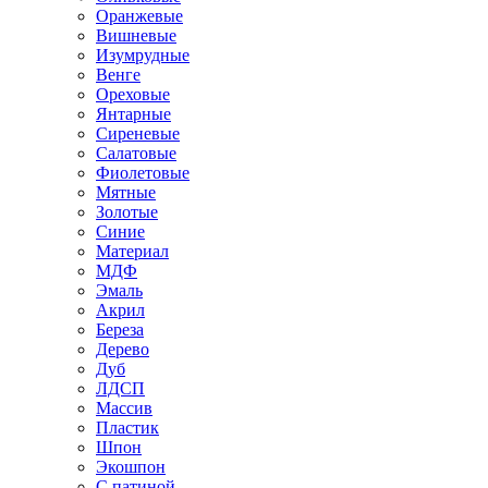
Оранжевые
Вишневые
Изумрудные
Венге
Ореховые
Янтарные
Сиреневые
Салатовые
Фиолетовые
Мятные
Золотые
Синие
Материал
МДФ
Эмаль
Акрил
Береза
Дерево
Дуб
ЛДСП
Массив
Пластик
Шпон
Экошпон
С патиной