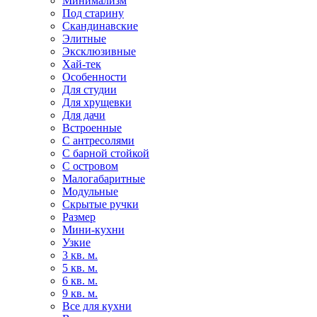
Минимализм
Под старину
Скандинавские
Элитные
Эксклюзивные
Хай-тек
Особенности
Для студии
Для хрущевки
Для дачи
Встроенные
С антресолями
С барной стойкой
С островом
Малогабаритные
Модульные
Скрытые ручки
Размер
Мини-кухни
Узкие
3 кв. м.
5 кв. м.
6 кв. м.
9 кв. м.
Все для кухни