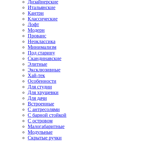
Дизайнерские
Итальянские
Кантри
Классические
Лофт
Модерн
Прованс
Неоклассика
Минимализм
Под старину
Скандинавские
Элитные
Эксклюзивные
Хай-тек
Особенности
Для студии
Для хрущевки
Для дачи
Встроенные
С антресолями
С барной стойкой
С островом
Малогабаритные
Модульные
Скрытые ручки