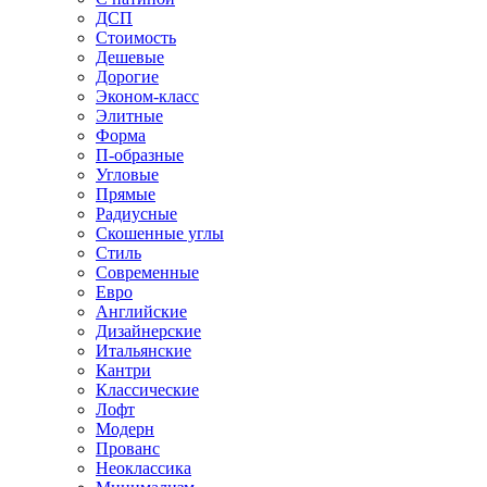
ДСП
Стоимость
Дешевые
Дорогие
Эконом-класс
Элитные
Форма
П-образные
Угловые
Прямые
Радиусные
Скошенные углы
Стиль
Современные
Евро
Английские
Дизайнерские
Итальянские
Кантри
Классические
Лофт
Модерн
Прованс
Неоклассика