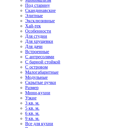
Минимализм
Под старину
Скандинавские
Элитные
Эксклюзивные
Хай-тек
Особенности
Для студии
Для хрущевки
Для дачи
Встроенные
С антресолями
С барной стойкой
С островом
Малогабаритные
Модульные
Скрытые ручки
Размер
Мини-кухни
Узкие
3 кв. м.
5 кв. м.
6 кв. м.
9 кв. м.
Все для кухни