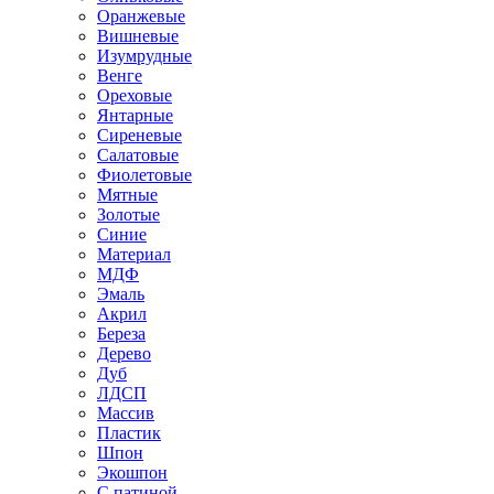
Оранжевые
Вишневые
Изумрудные
Венге
Ореховые
Янтарные
Сиреневые
Салатовые
Фиолетовые
Мятные
Золотые
Синие
Материал
МДФ
Эмаль
Акрил
Береза
Дерево
Дуб
ЛДСП
Массив
Пластик
Шпон
Экошпон
С патиной