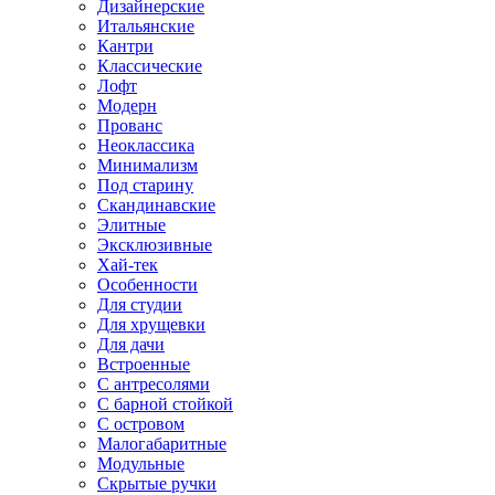
Дизайнерские
Итальянские
Кантри
Классические
Лофт
Модерн
Прованс
Неоклассика
Минимализм
Под старину
Скандинавские
Элитные
Эксклюзивные
Хай-тек
Особенности
Для студии
Для хрущевки
Для дачи
Встроенные
С антресолями
С барной стойкой
С островом
Малогабаритные
Модульные
Скрытые ручки