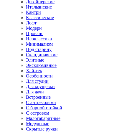
Дизайнерские
Итальянские
Кантри
Классические
Лофт
Модерн
Прованс
Неоклассика
Минимализм
Под старину
Скандинавские
Элитные
Эксклюзивные
Хай-тек
Особенности
Для студии
Для хрущевки
Для дачи
Встроенные
С антресолями
С барной стойкой
С островом
Малогабаритные
Модульные
Скрытые ручки