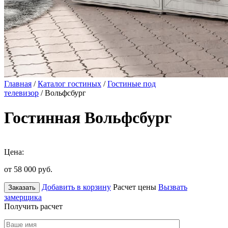
Главная
/
Каталог гостиных
/
Гостиные под
телевизор
/ Вольфсбург
Гостинная Вольфсбург
Цена:
от 58 000
руб.
Добавить в корзину
Расчет цены
Вызвать
Заказать
замерщика
Получить расчет