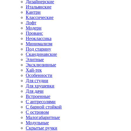
Дизайнерские
Итальянские
Кантри
Классические
Лофт
Модерн
Прованс
Неоклассика
Минимализм
Под старину
Скандинавские
Элитные
Эксклюзивные
Хай-тек
Особенности
Для студии
Для хрущевки
Для дачи
Встроенные
С антресолями
С барной стойкой
С островом
Малогабаритные
Модульные
Скрытые ручки