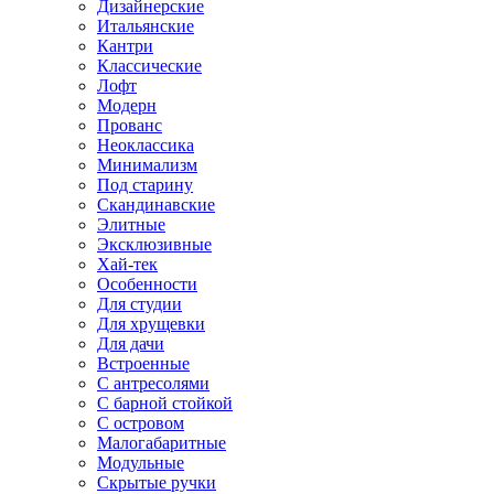
Дизайнерские
Итальянские
Кантри
Классические
Лофт
Модерн
Прованс
Неоклассика
Минимализм
Под старину
Скандинавские
Элитные
Эксклюзивные
Хай-тек
Особенности
Для студии
Для хрущевки
Для дачи
Встроенные
С антресолями
С барной стойкой
С островом
Малогабаритные
Модульные
Скрытые ручки