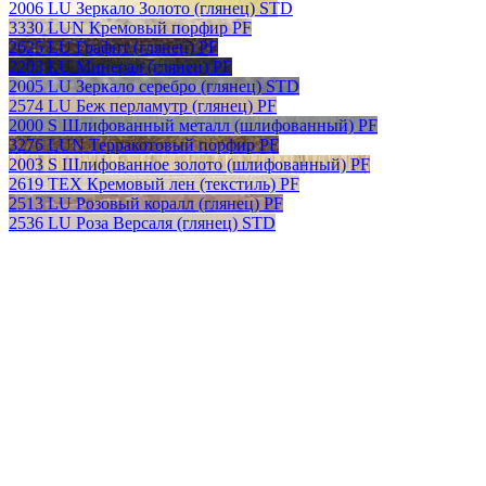
2006 LU Зеркало Золото (глянец) STD
3330 LUN Кремовый порфир PF
2625 LU Графит (глянец) PF
2203 LU Минерал (глянец) PF
2005 LU Зеркало серебро (глянец) STD
2574 LU Беж перламутр (глянец) PF
2000 S Шлифованный металл (шлифованный) PF
3276 LUN Терракотовый порфир PF
2003 S Шлифованное золото (шлифованный) PF
2619 TEX Кремовый лен (текстиль) PF
2513 LU Розовый коралл (глянец) PF
2536 LU Роза Версаля (глянец) STD