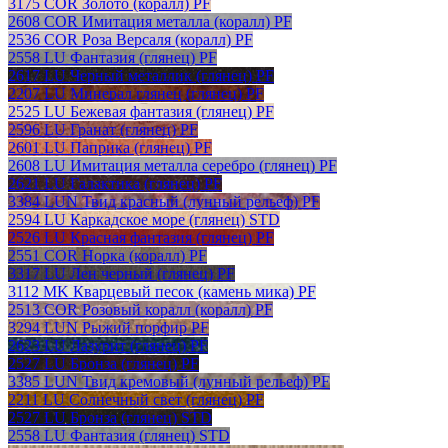
3175 COR Золото (коралл) PF
2608 COR Имитация металла (коралл) PF
2536 COR Роза Версаля (коралл) PF
2558 LU Фантазия (глянец) PF
2617 LU Черный металлик (глянец) PF
2207 LU Минерал глянец (глянец) PF
2525 LU Бежевая фантазия (глянец) PF
2596 LU Гранат (глянец) PF
2601 LU Паприка (глянец) PF
2608 LU Имитация металла серебро (глянец) PF
2621 LU Галактика (глянец) PF
3384 LUN Твид красный (лунный рельеф) PF
2594 LU Каркадское море (глянец) STD
2526 LU Красная фантазия (глянец) PF
2551 COR Норка (коралл) PF
3317 LU Лен черный (глянец) PF
3112 MK Кварцевый песок (камень мика) PF
2513 COR Розовый коралл (коралл) PF
3294 LUN Рыжий порфир PF
2623 LU Лазурит (глянец) PF
2527 LU Бронза (глянец) PF
3385 LUN Твид кремовый (лунный рельеф) PF
2211 LU Солнечный свет (глянец) PF
2527 LU Бронза (глянец) STD
2558 LU Фантазия (глянец) STD