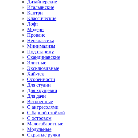
Дизайнерские
Итальянские
Кантри
Классические
Лофт
Модерн
Прованс
Неоклассика
Минимализм
Под старину
Скандинавские
Элитные
Эксклюзивные
Хай-тек
Особенности
Для студии
Для хрущевки
Для дачи
Встроенные
С антресолями
С барной стойкой
С островом
Малогабаритные
Модульные
Скрытые ручки