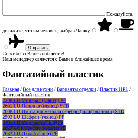
Пожалуйста,
докажите, что вы человек, выбрав
Чашку
.
Спасибо за Ваше сообщение!
Наш менеджер свяжется с Вами в ближайшее время.
Фантазийный пластик
Главная
/
Все для кухни
/
Варианты отделки
/
Пластик HPL
/
Фантазийный пластик
2208 LU Минерал (глянец) PF
2601 LU Паприка (глянец) STD
2608 LU Имитация металла серебро (шлифованный) STD
2593 LU Шафран (глянец) PF
2205 LU Минера (глянец) PF
2625 COR Графит (коралл) PF
2633 LU Охра (глянец) PF