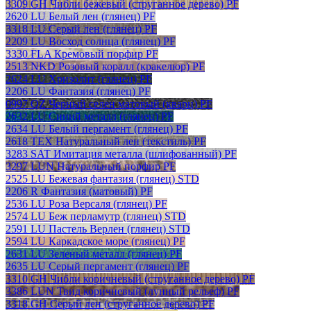
3309 GH Чибли бежевый (струганное дерево) PF
2620 LU Белый лен (глянец) PF
3318 LU Серый лен (глянец) PF
2209 LU Восход солнца (глянец) PF
3330 FLA Кремовый порфир PF
2513 NKD Розовый коралл (кракелюр) PF
2624 LU Хризолит (глянец) PF
2206 LU Фантазия (глянец) PF
0997 QZ Черный селен матовый (кварц) PF
2632 LU Синий металл (глянец) PF
2634 LU Белый пергамент (глянец) PF
2618 TEX Натуральный лен (текстиль) PF
3283 SAT Имитация металла (шлифованный) PF
3297 LUN Натуральный порфир PF
2525 LU Бежевая фантазия (глянец) STD
2206 R Фантазия (матовый) PF
2536 LU Роза Версаля (глянец) PF
2574 LU Беж перламутр (глянец) STD
2591 LU Пастель Верлен (глянец) STD
2594 LU Каркадское море (глянец) PF
2631 LU Зеленый металл (глянец) PF
2635 LU Серый пергамент (глянец) PF
3310 GH Чибли коричневый (струганное дерево) PF
3386 LUN Твид коричневый (лунный рельеф) PF
3318 GH Серый лен (струганное дерево) PF