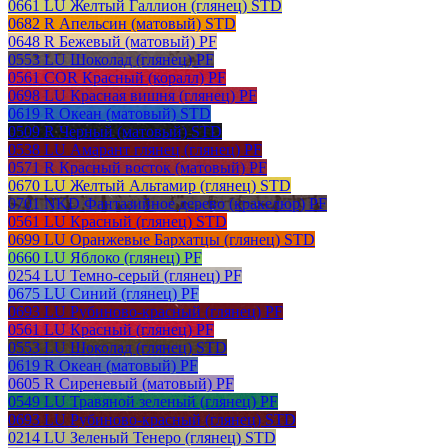
0661 LU Желтый Галлион (глянец) STD
0682 R Апельсин (матовый) STD
0648 R Бежевый (матовый) PF
0553 LU Шоколад (глянец) PF
0561 COR Красный (коралл) PF
0698 LU Красная вишня (глянец) PF
0619 R Океан (матовый) STD
0509 R Черный (матовый) STD
0538 LU Амарант глянец (глянец) PF
0571 R Красный восток (матовый) PF
0670 LU Желтый Альтамир (глянец) STD
0701 NKD Фантазийное дерево (кракелюр) PF
0561 LU Красный (глянец) STD
0699 LU Оранжевые Бархатцы (глянец) STD
0660 LU Яблоко (глянец) PF
0254 LU Темно-серый (глянец) PF
0675 LU Синий (глянец) PF
0693 LU Рубиново-красный (глянец) PF
0561 LU Красный (глянец) PF
0553 LU Шоколад (глянец) STD
0619 R Океан (матовый) PF
0605 R Сиреневый (матовый) PF
0549 LU Травяной зеленый (глянец) PF
0693 LU Рубиново-красный (глянец) STD
0214 LU Зеленый Тенеро (глянец) STD