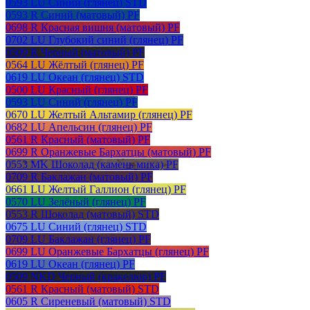
0593 LU Синий (глянец) STD
0593 R Синий (матовый) PF
0698 R Красная вишня (матовый) PF
0702 LU Глубокий синий (глянец) PF
0509 R Черный (матовый) PF
0564 LU Жёлтый (глянец) PF
0619 LU Океан (глянец) STD
0500 LU Красный (глянец) PF
0593 LU Синий (глянец) PF
0670 LU Желтый Альтамир (глянец) PF
0682 LU Апельсин (глянец) PF
0561 R Красный (матовый) PF
0699 R Оранжевые Бархатцы (матовый) PF
0553 MK Шоколад (камень мика) PF
0709 R Баклажан (матовый) PF
0661 LU Желтый Галлион (глянец) PF
0570 LU Зелёный (глянец) PF
0553 R Шоколад (матовый) STD
0675 LU Синий (глянец) STD
0709 LU Баклажан (глянец) PF
0699 LU Оранжевые Бархатцы (глянец) PF
0619 LU Океан (глянец) PF
0509 NKD Черный (кракелюр) PF
0561 R Красный (матовый) STD
0605 R Сиреневый (матовый) STD