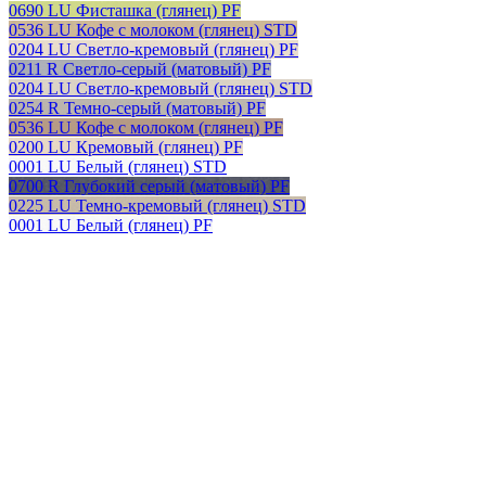
0690 LU Фисташка (глянец) PF
0536 LU Кофе с молоком (глянец) STD
0204 LU Светло-кремовый (глянец) PF
0211 R Светло-серый (матовый) PF
0204 LU Светло-кремовый (глянец) STD
0254 R Темно-серый (матовый) PF
0536 LU Кофе с молоком (глянец) PF
0200 LU Кремовый (глянец) PF
0001 LU Белый (глянец) STD
0700 R Глубокий серый (матовый) PF
0225 LU Темно-кремовый (глянец) STD
0001 LU Белый (глянец) PF