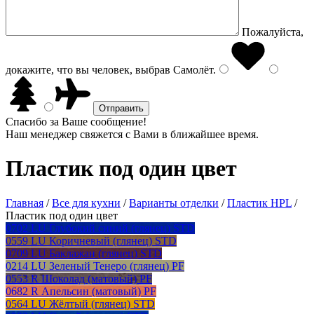
Пожалуйста,
докажите, что вы человек, выбрав
Самолёт
.
Спасибо за Ваше сообщение!
Наш менеджер свяжется с Вами в ближайшее время.
Пластик под один цвет
Главная
/
Все для кухни
/
Варианты отделки
/
Пластик HPL
/
Пластик под один цвет
0702 LU Глубокий синий (глянец) STD
0559 LU Коричневый (глянец) STD
0709 LU Баклажан (глянец) STD
0214 LU Зеленый Тенеро (глянец) PF
0553 R Шоколад (матовый) PF
0682 R Апельсин (матовый) PF
0564 LU Жёлтый (глянец) STD