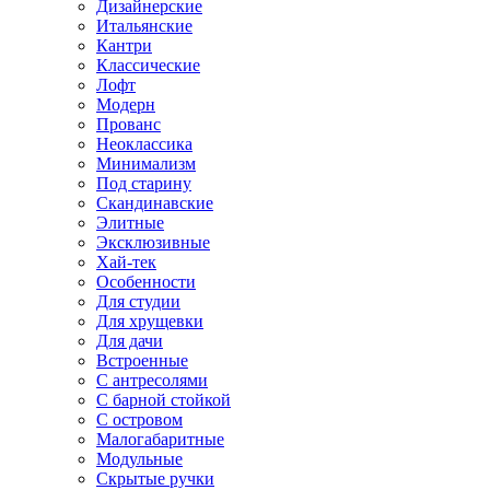
Дизайнерские
Итальянские
Кантри
Классические
Лофт
Модерн
Прованс
Неоклассика
Минимализм
Под старину
Скандинавские
Элитные
Эксклюзивные
Хай-тек
Особенности
Для студии
Для хрущевки
Для дачи
Встроенные
С антресолями
С барной стойкой
С островом
Малогабаритные
Модульные
Скрытые ручки