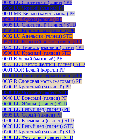
0605 LU Сиреневый (глянец) PF
0509 LU Черный (глянец) PF
0001 MK Белый (камень мика) PF
0594 LU Фукси (глянец) PF
0605 LU Сиреневый (глянец) STD
0559 LU Коричневый (глянец) PF
0682 LU Апельсин (глянец) STD
0571 LU Красный восток (глянец) PF
0225 LU Темно-кремовый (глянец) PF
0500 LU Красный (глянец) STD
0001 R Белый (матовый) PF
0573 LU Светло-желтый (глянец) STD
0001 COR Белый (коралл) PF
0700 LU Глубокий серый (глянец) PF
0637 R Слоновая кость (матовый) PF
0200 R Кремовый (матовый) PF
0509 LU Черный (глянец) STD
0648 LU Бежевый (глянец) PF
0660 LU Яблоко (глянец) STD
0028 LU Белый лед (глянец) PF
0595 LU Серый (глянец) PF
0200 LU Кремовый (глянец) STD
0028 LU Белый лед (глянец) STD
0200 R Кремовый (матовый) STD
0690 LU Фисташка (глянец) STD