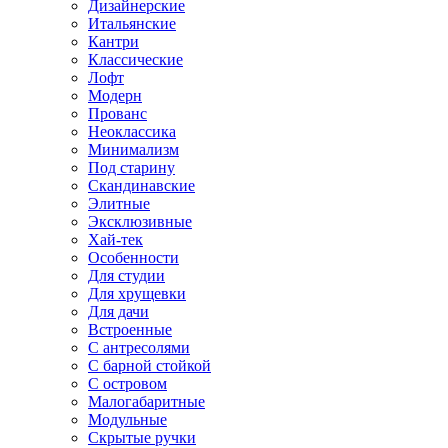
Дизайнерские
Итальянские
Кантри
Классические
Лофт
Модерн
Прованс
Неоклассика
Минимализм
Под старину
Скандинавские
Элитные
Эксклюзивные
Хай-тек
Особенности
Для студии
Для хрущевки
Для дачи
Встроенные
С антресолями
С барной стойкой
С островом
Малогабаритные
Модульные
Скрытые ручки