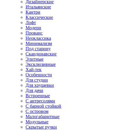
Дизайнерские
Итальянские
Кантри
Классические
Лофт
Модерн
Прованс
Неоклассика
Минимализм
Под старину
Скандинавские
Элитные
Эксклюзивные
Хай-тек
Особенности
Для студии
Для хрущевки
Для дачи
Встроенные
С антресолями
С барной стойкой
С островом
Малогабаритные
Модульные
Скрытые ручки