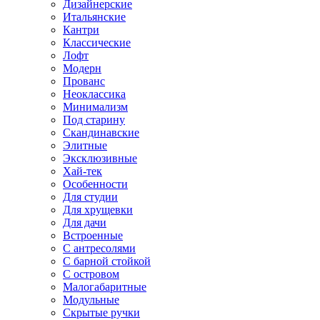
Дизайнерские
Итальянские
Кантри
Классические
Лофт
Модерн
Прованс
Неоклассика
Минимализм
Под старину
Скандинавские
Элитные
Эксклюзивные
Хай-тек
Особенности
Для студии
Для хрущевки
Для дачи
Встроенные
С антресолями
С барной стойкой
С островом
Малогабаритные
Модульные
Скрытые ручки