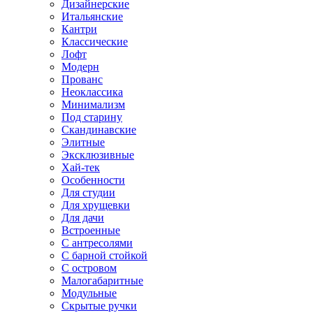
Дизайнерские
Итальянские
Кантри
Классические
Лофт
Модерн
Прованс
Неоклассика
Минимализм
Под старину
Скандинавские
Элитные
Эксклюзивные
Хай-тек
Особенности
Для студии
Для хрущевки
Для дачи
Встроенные
С антресолями
С барной стойкой
С островом
Малогабаритные
Модульные
Скрытые ручки