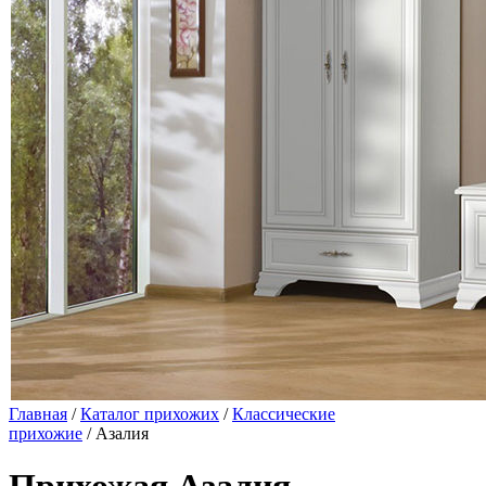
Главная
/
Каталог прихожих
/
Классические
прихожие
/ Азалия