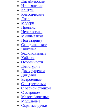
Дизайнерские
Итальянские
Кантри
Классические
Лофт
Модерн
Прованс
Неоклассика
Минимализм
Под старину
Скандинавские
Элитные
Эксклюзивные
Хай-тек
Особенности
Для студии
Для хрущевки
Для дачи
Встроенные
С антресолями
С барной стойкой
С островом
Малогабаритные
Модульные
Скрытые ручки