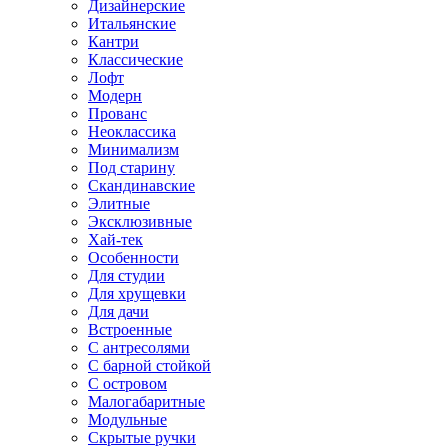
Дизайнерские
Итальянские
Кантри
Классические
Лофт
Модерн
Прованс
Неоклассика
Минимализм
Под старину
Скандинавские
Элитные
Эксклюзивные
Хай-тек
Особенности
Для студии
Для хрущевки
Для дачи
Встроенные
С антресолями
С барной стойкой
С островом
Малогабаритные
Модульные
Скрытые ручки