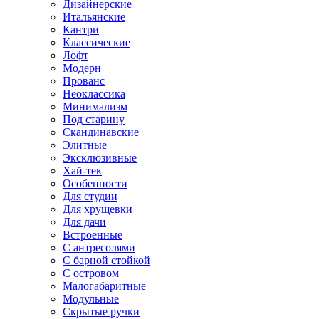
Дизайнерские
Итальянские
Кантри
Классические
Лофт
Модерн
Прованс
Неоклассика
Минимализм
Под старину
Скандинавские
Элитные
Эксклюзивные
Хай-тек
Особенности
Для студии
Для хрущевки
Для дачи
Встроенные
С антресолями
С барной стойкой
С островом
Малогабаритные
Модульные
Скрытые ручки