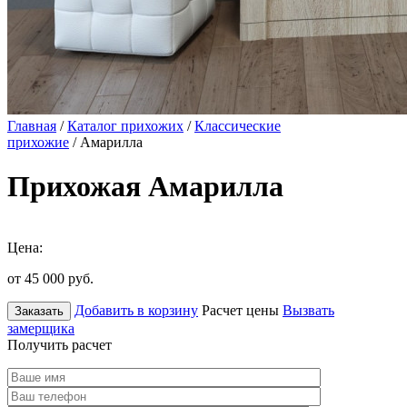
Главная
/
Каталог прихожих
/
Классические
прихожие
/ Амарилла
Прихожая Амарилла
Цена:
от 45 000
руб.
Добавить в корзину
Расчет цены
Вызвать
Заказать
замерщика
Получить расчет