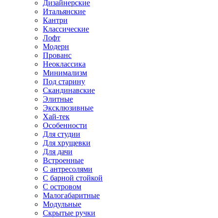
Дизайнерские
Итальянские
Кантри
Классические
Лофт
Модерн
Прованс
Неоклассика
Минимализм
Под старину
Скандинавские
Элитные
Эксклюзивные
Хай-тек
Особенности
Для студии
Для хрущевки
Для дачи
Встроенные
С антресолями
С барной стойкой
С островом
Малогабаритные
Модульные
Скрытые ручки