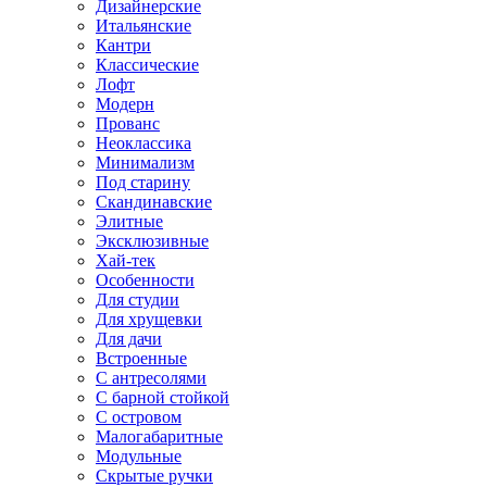
Дизайнерские
Итальянские
Кантри
Классические
Лофт
Модерн
Прованс
Неоклассика
Минимализм
Под старину
Скандинавские
Элитные
Эксклюзивные
Хай-тек
Особенности
Для студии
Для хрущевки
Для дачи
Встроенные
С антресолями
С барной стойкой
С островом
Малогабаритные
Модульные
Скрытые ручки