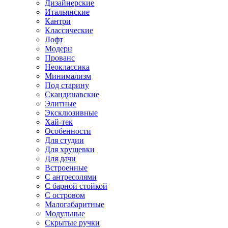
Дизайнерские
Итальянские
Кантри
Классические
Лофт
Модерн
Прованс
Неоклассика
Минимализм
Под старину
Скандинавские
Элитные
Эксклюзивные
Хай-тек
Особенности
Для студии
Для хрущевки
Для дачи
Встроенные
С антресолями
С барной стойкой
С островом
Малогабаритные
Модульные
Скрытые ручки