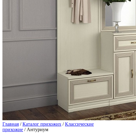
Главная
/
Каталог прихожих
/
Классические
прихожие
/ Антуриум