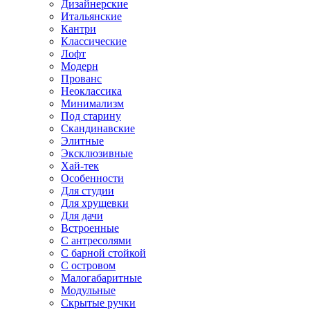
Дизайнерские
Итальянские
Кантри
Классические
Лофт
Модерн
Прованс
Неоклассика
Минимализм
Под старину
Скандинавские
Элитные
Эксклюзивные
Хай-тек
Особенности
Для студии
Для хрущевки
Для дачи
Встроенные
С антресолями
С барной стойкой
С островом
Малогабаритные
Модульные
Скрытые ручки