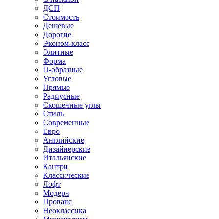
ДСП
Стоимость
Дешевые
Дорогие
Эконом-класс
Элитные
Форма
П-образные
Угловые
Прямые
Радиусные
Скошенные углы
Стиль
Современные
Евро
Английские
Дизайнерские
Итальянские
Кантри
Классические
Лофт
Модерн
Прованс
Неоклассика