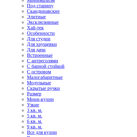
Минимализм
Под старину
Скандинавские
Элитные
Эксклюзивные
Хай-тек
Особенности
Для студии
Для хрущевки
Для дачи
Встроенные
С антресолями
С барной стойкой
С островом
Малогабаритные
Модульные
Скрытые ручки
Размер
Мини-кухни
Узкие
3 кв. м.
5 кв. м.
6 кв. м.
9 кв. м.
Все для кухни