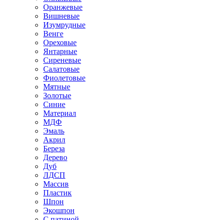
Оранжевые
Вишневые
Изумрудные
Венге
Ореховые
Янтарные
Сиреневые
Салатовые
Фиолетовые
Мятные
Золотые
Синие
Материал
МДФ
Эмаль
Акрил
Береза
Дерево
Дуб
ЛДСП
Массив
Пластик
Шпон
Экошпон
С патиной