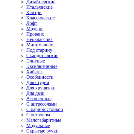
Дизайнерские
Итальянские
Кантри
Классические
Лофт
Модерн
Прованс
Неоклассика
Минимализм
Под старину
Скандинавские
Элитные
Эксклюзивные
Хай-тек
Особенности
Для студии
Для хрущевки
Для дачи
Встроенные
С антресолями
С барной стойкой
С островом
Малогабаритные
Модульные
Скрытые ручки