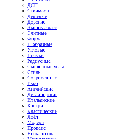
ДСП
Стоимость
Дешевые
Дорогие
Эконом-класс
Элитные
Форма
П-образные
Угловые
Прямые
Радиусные
Скошенные углы
Стиль
Современные
Евро
Английские
Дизайнерские
Итальянские
Кантри
Классические
Лофт
Модерн
Прованс
Неоклассика