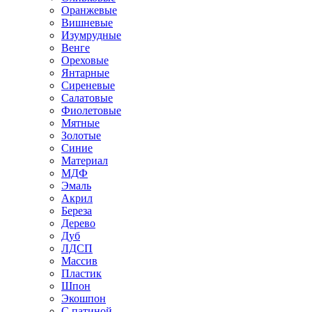
Оранжевые
Вишневые
Изумрудные
Венге
Ореховые
Янтарные
Сиреневые
Салатовые
Фиолетовые
Мятные
Золотые
Синие
Материал
МДФ
Эмаль
Акрил
Береза
Дерево
Дуб
ЛДСП
Массив
Пластик
Шпон
Экошпон
С патиной