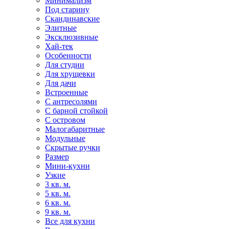
Минимализм
Под старину
Скандинавские
Элитные
Эксклюзивные
Хай-тек
Особенности
Для студии
Для хрущевки
Для дачи
Встроенные
С антресолями
С барной стойкой
С островом
Малогабаритные
Модульные
Скрытые ручки
Размер
Мини-кухни
Узкие
3 кв. м.
5 кв. м.
6 кв. м.
9 кв. м.
Все для кухни