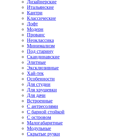
Дизайнерские
Итальянские
Кантри
Классические
Лофт
Модерн
Прованс
Неоклассика
Минимализм
Под старину
Скандинавские
Элитные
Эксклюзивные
Хай-тек
Особенности
Для студии
Для хрущевки
Для дачи
Встроенные
С антресолями
С барной стойкой
С островом
Малогабаритные
Модульные
Скрытые ручки