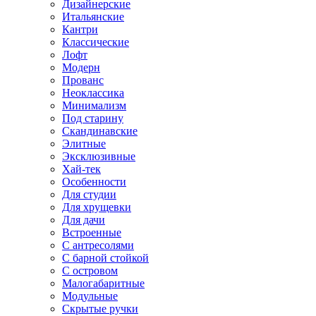
Дизайнерские
Итальянские
Кантри
Классические
Лофт
Модерн
Прованс
Неоклассика
Минимализм
Под старину
Скандинавские
Элитные
Эксклюзивные
Хай-тек
Особенности
Для студии
Для хрущевки
Для дачи
Встроенные
С антресолями
С барной стойкой
С островом
Малогабаритные
Модульные
Скрытые ручки