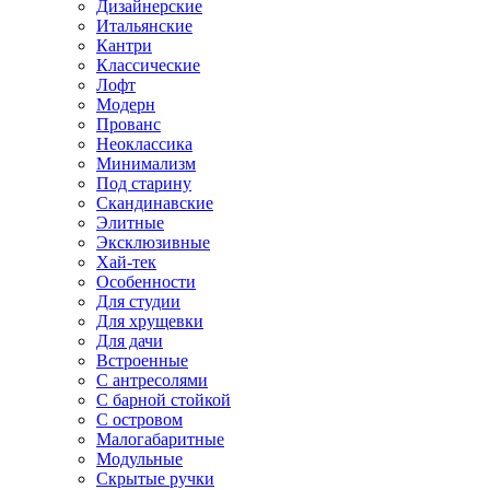
Дизайнерские
Итальянские
Кантри
Классические
Лофт
Модерн
Прованс
Неоклассика
Минимализм
Под старину
Скандинавские
Элитные
Эксклюзивные
Хай-тек
Особенности
Для студии
Для хрущевки
Для дачи
Встроенные
С антресолями
С барной стойкой
С островом
Малогабаритные
Модульные
Скрытые ручки